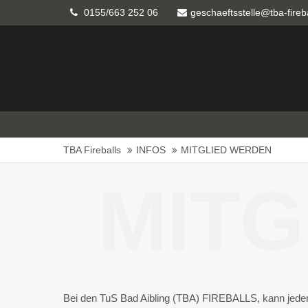
0155/663 252 06
geschaeftsstelle@tba-fireb
TBA Fireballs
INFOS
MITGLIED WERDEN
MITG
Bei den TuS Bad Aibling (TBA) FIREBALLS, kann jeder 