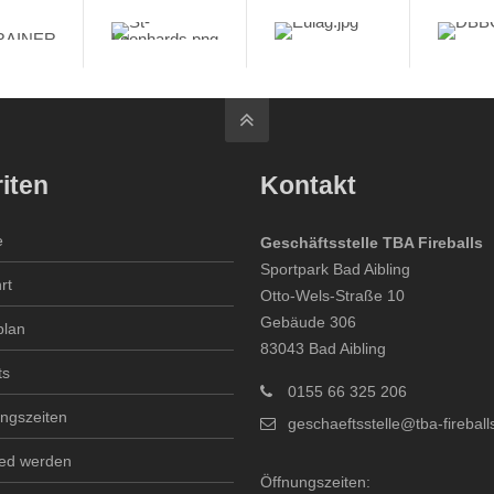
iten
Kontakt
e
Geschäftsstelle TBA Fireballs
Sportpark Bad Aibling
rt
Otto-Wels-Straße 10
Gebäude 306
plan
83043 Bad Aibling
ts
0155 66 325 206
ingszeiten
geschaeftsstelle@tba-fireball
ied werden
Öffnungszeiten: