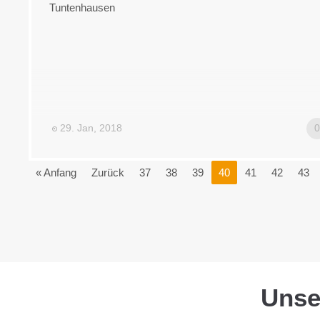
Tuntenhausen
29. Jan, 2018
« Anfang
Zurück
37
38
39
40
41
42
43
Uns