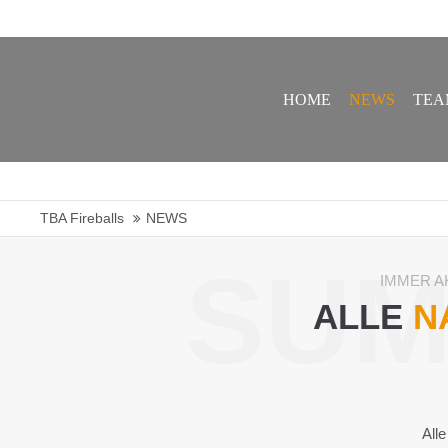
geschaeftsstelle@tba-fireballs.de
HOME
NEWS
TEA
TBA Fireballs
NEWS
SUM
IMMER A
ALLE
N
All