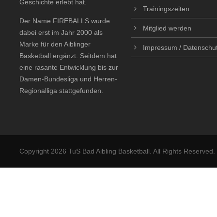
Geschichte erlebt hat.
Trainingszeiten
Der Name FIREBALLS wurde
Mitglied werden
dabei erst im Jahr 2000 als
Marke für den Aiblinger
Impressum / Datenschu
Basketball ergänzt. Seitdem hat
eine rasante Entwicklung bis zur
Damen-Bundesliga und Herren-
Regionalliga stattgefunden.
Copyright 2026 TuS Bad Aibling Basketball. All Rights Reserved.