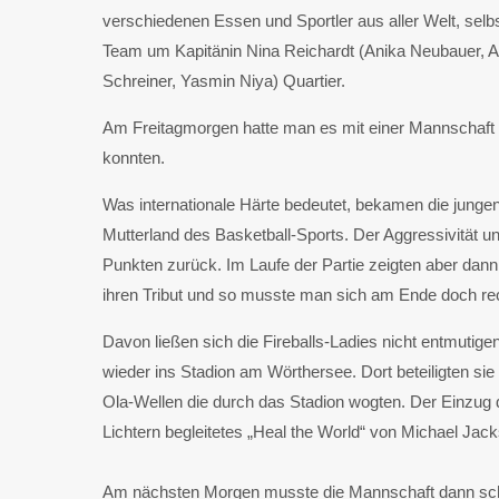
verschiedenen Essen und Sportler aus aller Welt, selbst
Team um Kapitänin Nina Reichardt (Anika Neubauer, A
Schreiner, Yasmin Niya) Quartier.
Am Freitagmorgen hatte man es mit einer Mannschaft a
konnten.
Was internationale Härte bedeutet, bekamen die jung
Mutterland des Basketball-Sports. Der Aggressivität u
Punkten zurück. Im Laufe der Partie zeigten aber dann 
ihren Tribut und so musste man sich am Ende doch rec
Davon ließen sich die Fireballs-Ladies nicht entmutige
wieder ins Stadion am Wörthersee. Dort beteiligten sie
Ola-Wellen die durch das Stadion wogten. Der Einzug 
Lichtern begleitetes „Heal the World“ von Michael Ja
Am nächsten Morgen musste die Mannschaft dann schon 