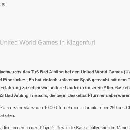
 0)
n United World Games in Klagenfurt
achwuchs des TuS Bad Aibling bei den United World Games (UWG
d Eindrücke: „Es hat einfach unfassbar Spaß gemacht mit dem Te
fahrung zu sehen wie andere Länder in unserem Alter Basketball
 Bad Aibling Fireballs, die beim Basketball-Turnier dabei waren
um ersten Mal waren 10.000 Teilnehmer – darunter über 250 aus Ch
rtarten.
adion, in dem in der „Player´s Town“ die Basketballerinnen im Manns