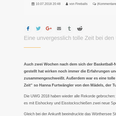
10.07.2018 20:48
von Fireballs
(Kommentare:
Facebook
Twitter
Google+
Mail
tumblr
Reddit
Eine unvergesslich tolle Zeit bei de
Auch zwei Wochen nach dem sich der Basketball-N
gestellt hat wirken noch immer die Erfahrungen un
zusammengeschweißt. Außerdem war es eine tolle Er
Zeit“ so Hanna Furtwängler von den Mädels, der TuS
Die UWG 2018 haben wieder alle Rekorde gebrochen: Z
es mit Eishockey und Eisstockschießen zwei neue Spo
Gleich bei der Ankunft beeindruckte das Wörthersee St