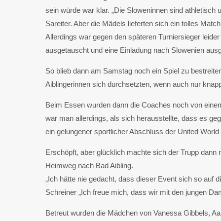
sein würde war klar. „Die Sloweninnen sind athletisc
Sareiter. Aber die Mädels lieferten sich ein tolles Mat
Allerdings war gegen den späteren Turniersieger leid
ausgetauscht und eine Einladung nach Slowenien aus
So blieb dann am Samstag noch ein Spiel zu bestreiten
Aiblingerinnen sich durchsetzten, wenn auch nur knapp.
Beim Essen wurden dann die Coaches noch von einem
war man allerdings, als sich herausstellte, dass es ge
ein gelungener sportlicher Abschluss der United Worl
Erschöpft, aber glücklich machte sich der Trupp dan
Heimweg nach Bad Aibling.
„Ich hätte nie gedacht, dass dieser Event sich so auf
Schreiner „Ich freue mich, dass wir mit den jungen 
Betreut wurden die Mädchen von Vanessa Gibbels, Aaro