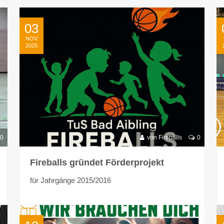
03
NOV
2025
0
von Fireballs
0
Fireballs gründet Förderprojekt
für Jahrgänge 2015/2016