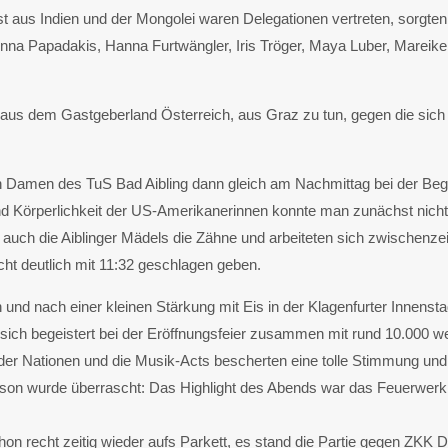
 aus Indien und der Mongolei waren Delegationen vertreten, sorgten fü
nna Papadakis, Hanna Furtwängler, Iris Tröger, Maya Luber, Mareik
us dem Gastgeberland Österreich, aus Graz zu tun, gegen die sich 
en Damen des TuS Bad Aibling dann gleich am Nachmittag bei der B
nd Körperlichkeit der US-Amerikanerinnen konnte man zunächst nichts
auch die Aiblinger Mädels die Zähne und arbeiteten sich zwischenzeit
ht deutlich mit 11:32 geschlagen geben.
n und nach einer kleinen Stärkung mit Eis in der Klagenfurter Innenst
 sich begeistert bei der Eröffnungsfeier zusammen mit rund 10.000 we
der Nationen und die Musik-Acts bescherten eine tolle Stimmung un
ckson wurde überrascht: Das Highlight des Abends war das Feuerwerk,
recht zeitig wieder aufs Parkett, es stand die Partie gegen ZKK D