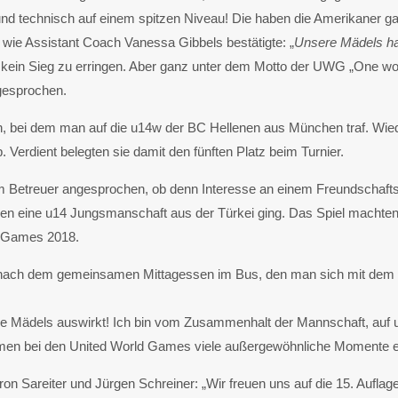
h und technisch auf einem spitzen Niveau! Die haben die Amerikaner 
ch wie Assistant Coach Vanessa Gibbels bestätigte: „
Unsere Mädels habe
er kein Sieg zu erringen. Aber ganz unter dem Motto der UWG „One wo
gesprochen.
, bei dem man auf die u14w der BC Hellenen aus München traf. Wiede
 Verdient belegten sie damit den fünften Platz beim Turnier.
 Betreuer angesprochen, ob denn Interesse an einem Freundschaft
gen eine u14 Jungsmanschaft aus der Türkei ging. Das Spiel machten a
d Games 2018.
n nach dem gemeinsamen Mittagessen im Bus, den man sich mit dem S
 die Mädels auswirkt! Ich bin vom Zusammenhalt der Mannschaft, auf 
Damen bei den United World Games viele außergewöhnliche Momente er
n Sareiter und Jürgen Schreiner: „Wir freuen uns auf die 15. Aufla