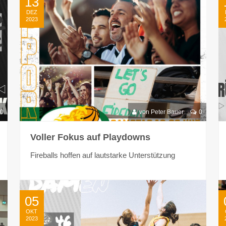
13
DEZ
2023
0
von Peter Bauer
0
Voller Fokus auf Playdowns
Fireballs hoffen auf lautstarke Unterstützung
05
OKT
2023