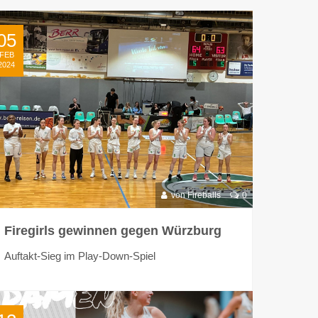
05
FEB
2024
von Fireballs
0
Firegirls gewinnen gegen Würzburg
Auftakt-Sieg im Play-Down-Spiel