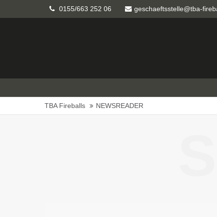
0155/663 252 06
geschaeftsstelle@tba-fireb
TBA Fireballs
NEWSREADER