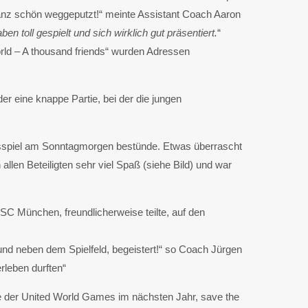
ganz schön weggeputzt!“ meinte Assistant Coach Aaron
n toll gespielt und sich wirklich gut präsentiert.
“
rld – A thousand friends“ wurden Adressen
r eine knappe Partie, bei der die jungen
sspiel am Sonntagmorgen bestünde. Etwas überrascht
llen Beteiligten sehr viel Spaß (siehe Bild) und war
C München, freundlicherweise teilte, auf den
und neben dem Spielfeld, begeistert!“ so Coach Jürgen
leben durften“
ge der United World Games im nächsten Jahr, save the