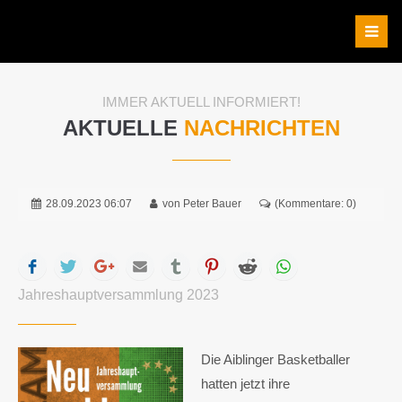
IMMER AKTUELL INFORMIERT!
AKTUELLE
NACHRICHTEN
28.09.2023 06:07
von Peter Bauer
(Kommentare: 0)
Facebook
Twitter
Google+
Mail
tumblr
Pinterest
Reddit
WhatsApp
Jahreshauptversammlung 2023
Die Aiblinger Basketballer
hatten jetzt ihre