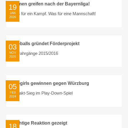
Damen greifen nach der Bayernliga!
19
JAN
Was für ein Kampf. Was für eine Mannschaft!
2026
von Fireballs
0
Fireballs gründet Förderprojekt
03
NOV
für Jahrgänge 2015/2016
2025
von Fireballs
0
Firegirls gewinnen gegen Würzburg
05
FEB
Auftakt-Sieg im Play-Down-Spiel
2024
von Peter Bauer
0
Richtige Reaktion gezeigt
18