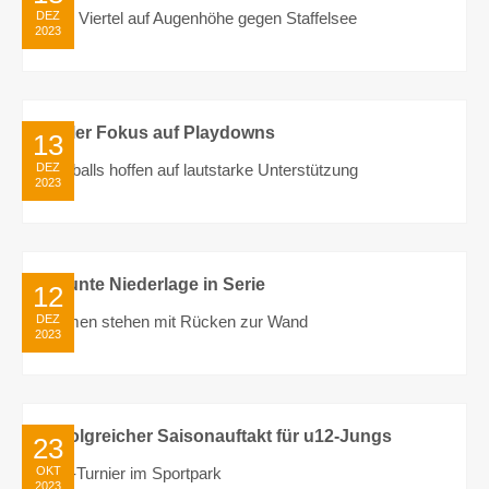
DEZ
Drei Viertel auf Augenhöhe gegen Staffelsee
2023
von Peter Bauer
0
Voller Fokus auf Playdowns
13
DEZ
Fireballs hoffen auf lautstarke Unterstützung
2023
von Peter Bauer
0
Neunte Niederlage in Serie
12
DEZ
Damen stehen mit Rücken zur Wand
2023
von Peter Bauer
0
Erfolgreicher Saisonauftakt für u12-Jungs
23
OKT
u12-Turnier im Sportpark
2023