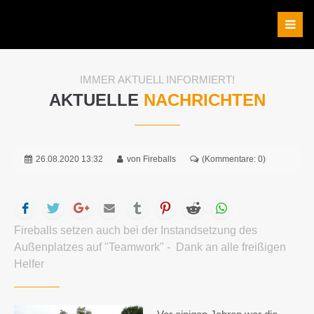
IMMER AKTUELL INFORMIERT!
AKTUELLE
NACHRICHTEN
26.08.2020 13:32
von Fireballs
(Kommentare: 0)
Facebook
Twitter
Google+
Mail
tumblr
Pinterest
Reddit
WhatsApp
Fireballs setzen auch bei der Instandsetzung des
Außenplatzes auf "Teamwork" - Dank an alle freißigen
Helfer