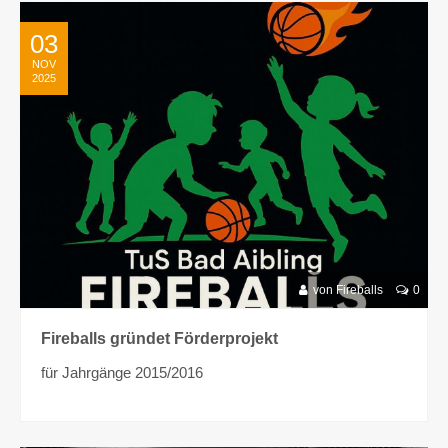
03
NOV
2025
von Fireballs
0
Fireballs gründet Förderprojekt
für Jahrgänge 2015/2016