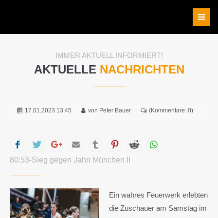
IMMER AKTUELL INFORMIERT!
AKTUELLE
NACHRICHTEN
17.01.2023 13:45
von Peter Bauer
(Kommentare: 0)
Facebook
Twitter
Google+
Mail
tumblr
Pinterest
Reddit
WhatsApp
80:53-Sieg gegen Jahn München II
Ein wahres Feuerwerk erlebten
die Zuschauer am Samstag im