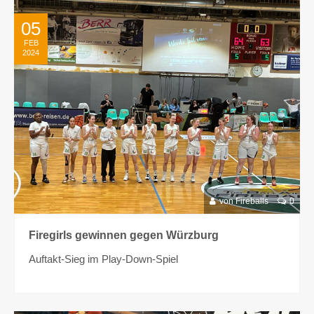
05
FEB
2024
von Fireballs
0
Firegirls gewinnen gegen Würzburg
Auftakt-Sieg im Play-Down-Spiel