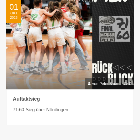
01
OKT
2023
von Peter Bauer
0
Auftaktsieg
71:60-Sieg über Nördlingen