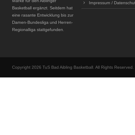
Marke für den Aiblinger
Impressum / Datenschu
Basketball ergänzt. Seitdem hat
eine rasante Entwicklung bis zur
Damen-Bundesliga und Herren-
Regionalliga stattgefunden.
Copyright 2026 TuS Bad Aibling Basketball. All Rights Reserved.