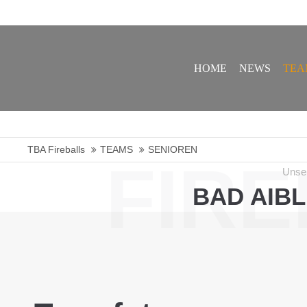
geschaeftsstelle@tba-fireballs.de
HOME
NEWS
TEA
TBA Fireballs
TEAMS
SENIOREN
FIR
Unse
BAD AIB